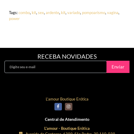
Tags:
combo
,
kit
,
sex
,
ardente
,
kit
,
variado
,
pompoarismo
,
vagina
,
power
RECEBA NOVIDADES
Enviar
Curta Nossa Fanpage!
L'amour Boutique Erótica
Central de Atendimento
L'amour - Boutique Erótica
Avenida do Contorno, 6399, São Pedro, 30.110-039