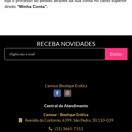
loja o processo do pedido através da sua conta no canto superior
direito
“Minha Conta”.
RECEBA NOVIDADES
Enviar
Curta Nossa Fanpage!
L'amour Boutique Erótica
Central de Atendimento
L'amour - Boutique Erótica
Avenida do Contorno, 6399, São Pedro, 30.110-039
(31) 3665-7153