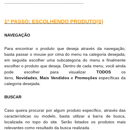
_______________________________________
SAÚDE ÍNTIMA
1º PASSO: ESCOLHENDO PRODUTO(S)
ACESSÓRIOS
NAVEGAÇÃO
BRINCADEIRAS
Para encontrar o produto que deseja através da navegação,
basta passar o mouse por cima do menu na categoria desejada;
INFORMAÇÕES
em seguida escolher uma subcategoria do menu e finalmente
escolher o produto que deseja.
Dentro de cada menu, você ainda
pode escolher para visualizar
TODOS
os
itens,
Novidades
,
Mais
Vendidos
e
Promoções
específicas da
categoria desejada.
BUSCAR
Caso queira procurar por algum produto específico, através das
características ou modelo, basta utilizar a barra de busca,
localizada no topo do site. Serão listados os produtos mais
relevantes como resultado da busca realizada.