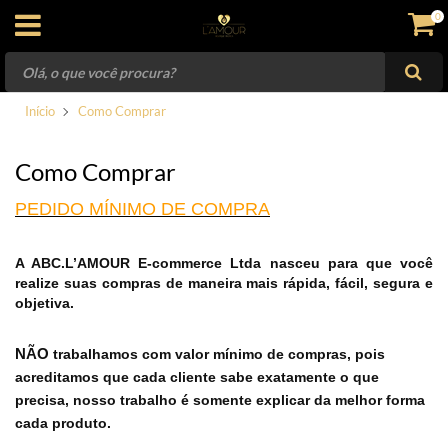
×
0
Informações
ENTRAR
CADASTRAR
Formas de Pagamento
VIBRADORES
Início
Como Comprar
COMBOS / KITS
Como Comprar
PRAZER ANAL
PEDIDO MÍNIMO DE COMPRA
PÊNIS E VAGINA
A ABC.L’AMOUR E-commerce Ltda nasceu para que você
Site Seguro- Compre com Segurança
realize suas compras de maneira mais rápida, fácil, segura e
COSMÉTICOS
objetiva.
NÃO
trabalhamos com valor mínimo de compras, pois
MODA SENSUAL
Entrega
acreditamos que cada cliente sabe exatamente o que
precisa, nosso trabalho é somente explicar da melhor forma
SADO
cada produto.