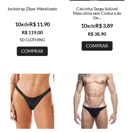
Jockstrap ZÍper Metalizado
Calcinha Tanga Solúvel
Masculina sem Costura de
Ge...
10x
de
R$ 11,90
10x
de
R$ 3,89
R$ 119,00
R$ 38,90
SD CLOTHING
COMPRAR
COMPRAR