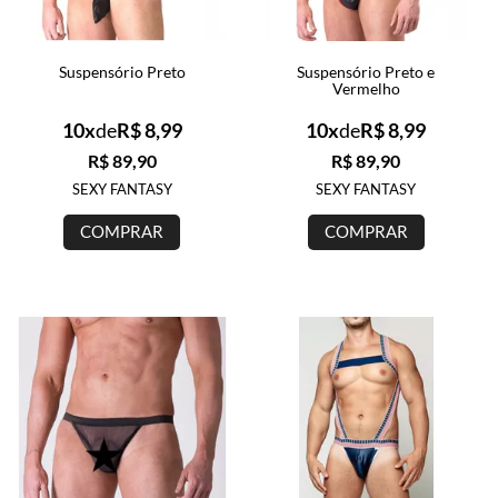
SAÚDE ÍNTIMA
Suspensório Preto
Suspensório Preto e
Vermelho
ACESSÓRIOS
10x
de
R$ 8,99
10x
de
R$ 8,99
BRINCADEIRAS
R$ 89,90
R$ 89,90
SEXY FANTASY
SEXY FANTASY
INFORMAÇÕES
COMPRAR
COMPRAR