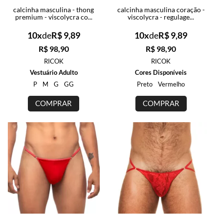
calcinha masculina - thong
calcinha masculina coração -
premium - viscolycra co...
viscolycra - regulage...
10x
de
R$ 9,89
10x
de
R$ 9,89
R$ 98,90
R$ 98,90
RICOK
RICOK
Vestuário Adulto
Cores Disponíveis
P
M
G
GG
Preto
Vermelho
COMPRAR
COMPRAR