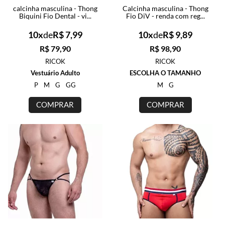
calcinha masculina - Thong
Calcinha masculina - Thong
Biquini Fio Dental - vi...
Fio DiV - renda com reg...
10x
de
R$ 7,99
10x
de
R$ 9,89
R$ 79,90
R$ 98,90
RICOK
RICOK
Vestuário Adulto
ESCOLHA O TAMANHO
P
M
G
GG
M
G
COMPRAR
COMPRAR