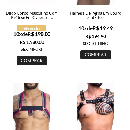
SAÚDE ÍNTIMA
Dildo Corpo Masculino Com
Harness De Perna Em Couro
Prótese Em Cyberskinc
SintÉtico
ACESSÓRIOS
10x
de
R$ 19,49
Frete grátis -
10x
de
R$ 198,00
R$ 194,90
BRINCADEIRAS
R$ 1.980,00
SD CLOTHING
SEX IMPORT
COMPRAR
INFORMAÇÕES
COMPRAR