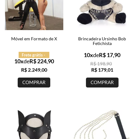
Móvel em Formato de X
Brincadeira Ursinho Bob
Fetichista
10x
de
R$ 17,90
Frete grátis -
10x
de
R$ 224,90
R$ 198,90
R$ 2.249,00
R$ 179,01
COMPRAR
COMPRAR