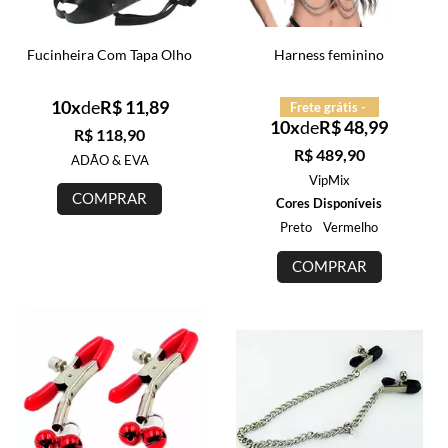
Fucinheira Com Tapa Olho
Harness feminino
10x
de
R$ 11,89
Frete grátis -
10x
de
R$ 48,99
R$ 118,90
R$ 489,90
ADÃO & EVA
VipMix
COMPRAR
Cores Disponíveis
Preto
Vermelho
COMPRAR