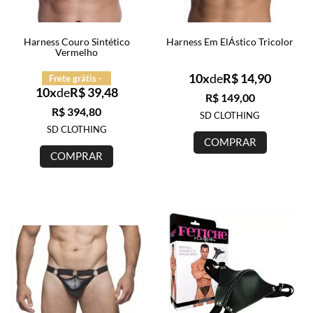
Harness Couro Sintético
Harness Em ElÁstico Tricolor
Vermelho
10x
de
R$ 14,90
Frete grátis -
10x
de
R$ 39,48
R$ 149,00
R$ 394,80
SD CLOTHING
SD CLOTHING
COMPRAR
COMPRAR