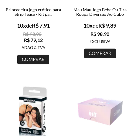
Brincadeira jogo erótico para
Mau Mau Jogo Bebe Ou Tira
Strip Tease - Kit pa...
Roupa Diversão Ao Cubo
10x
de
R$ 7,91
10x
de
R$ 9,89
R$ 98,90
R$ 98,90
R$ 79,12
EXCLUSIVA
ADÃO & EVA
COMPRAR
COMPRAR