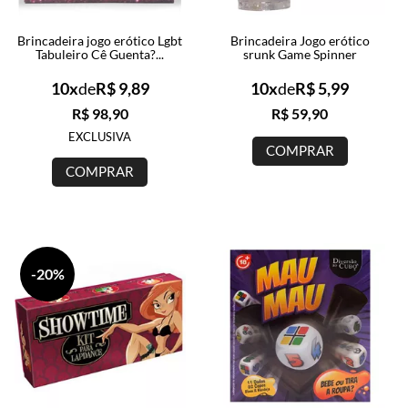
SAÚDE ÍNTIMA
Brincadeira jogo erótico Lgbt
Brincadeira Jogo erótico
Tabuleiro Cê Guenta?...
srunk Game Spinner
ACESSÓRIOS
10x
de
R$ 9,89
10x
de
R$ 5,99
R$ 98,90
R$ 59,90
BRINCADEIRAS
EXCLUSIVA
COMPRAR
COMPRAR
INFORMAÇÕES
-20%