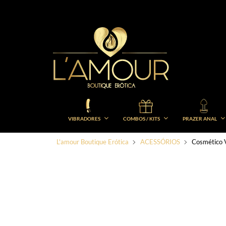
VIBRADORES
COMBOS / KITS
PRAZER ANAL
L'amour Boutique Erótica
ACESSÓRIOS
Cosmético 