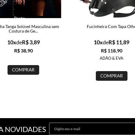
ha Tanga Solúvel Masculina sem
Fucinheira Com Tapa Olh
Costura de Ge...
10x
de
R$ 3,89
10x
de
R$ 11,89
R$ 38,90
R$ 118,90
ADÃO & EVA
COMPRAR
COMPRAR
A NOVIDADES