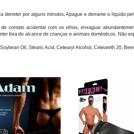
la derreter por alguns minutos. Apague e derrame o líquido p
 de contato acidental com os olhos, enxaguar abundantemen
 Manter fora do alcance de crianças e animais domésticos. Não e
oybean Oil, Stearic Acid, Cetearyl Alcohol, Ceteareth 20, Be