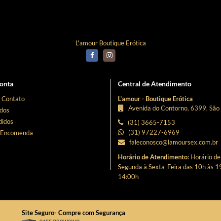
Curta Nossa Fanpage!
L'amour Boutique Erótica
onta
Central de Atendimento
 Contato
L'amour - Boutique Erótica
Avenida do Contorno, 6399, São
dos
idos
(31) 3665-7153
(31) 97227-6969
 Encomenda
faleconosco@lamoursex.com.br
Horário de Atendimento:
Horário d
Segunda à Sexta-Feira das 10h às 1
14:00h
Site Seguro- Compre com Segurança