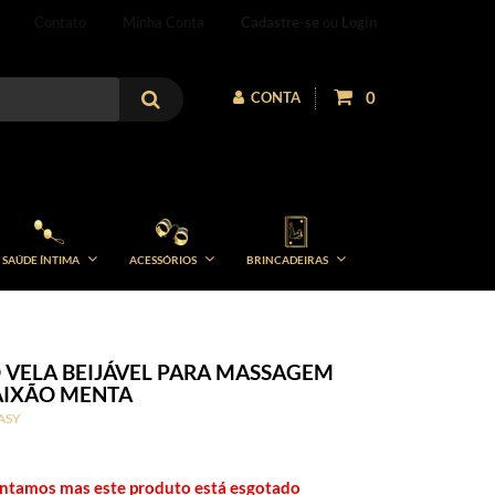
Contato
Minha Conta
Cadastre-se
ou
Login
0
CONTA
SAÚDE ÍNTIMA
ACESSÓRIOS
BRINCADEIRAS
 VELA BEIJÁVEL PARA MASSAGEM
AIXÃO MENTA
ASY
ntamos mas este produto está esgotado