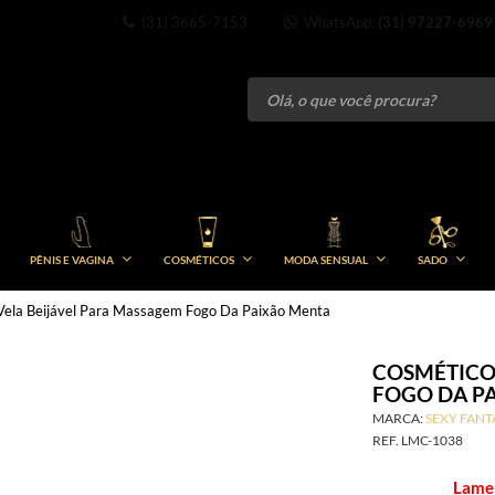
(31) 3665-7153
WhatsApp:
(31) 97227-6969
PÊNIS E VAGINA
COSMÉTICOS
MODA SENSUAL
SADO
Vela Beijável Para Massagem Fogo Da Paixão Menta
COSMÉTICO
FOGO DA P
MARCA:
SEXY FANT
REF.
LMC-1038
Lame