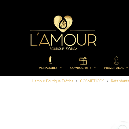
VIBRADORES
COMBOS / KITS
PRAZER ANAL
L'amour Boutique Erótica
COSMÉTICOS
Retardant