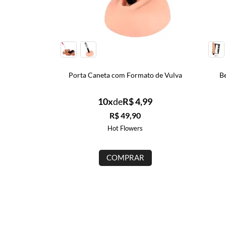
Porta Caneta com Formato de Vulva
Bernard - Realistic 
10x
de
R$ 4,99
Frete grát
10x
de
R$ 
R$ 49,90
R$ 289,
Hot Flowers
UPPER
COMPRAR
COMPR