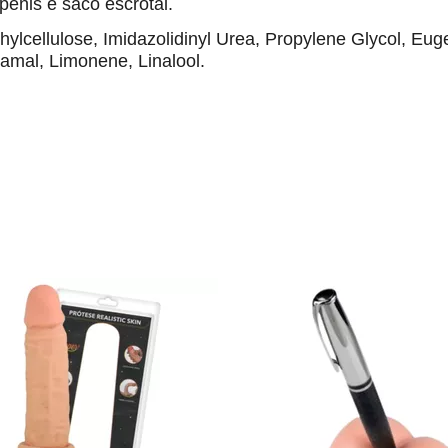
pênis e saco escrotal.
lcellulose, Imidazolidinyl Urea, Propylene Glycol, Euge
mal, Limonene, Linalool.