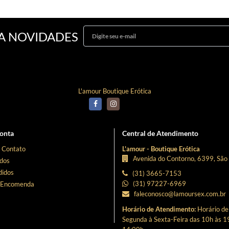
A NOVIDADES
Curta Nossa Fanpage!
L'amour Boutique Erótica
onta
Central de Atendimento
 Contato
L'amour - Boutique Erótica
Avenida do Contorno, 6399, São
dos
idos
(31) 3665-7153
(31) 97227-6969
 Encomenda
faleconosco@lamoursex.com.br
Horário de Atendimento:
Horário d
Segunda à Sexta-Feira das 10h às 1