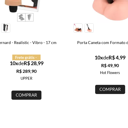
- Vibro - 17 cm
Porta Caneta com Formato de Bunda
10x
de
R$ 4,99
is -
28,99
R$ 49,90
90
Hot Flowers
COMPRAR
AR