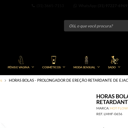
(31) 3665-7153
WhatsApp:
(31) 97227-6969
PÊNIS E VAGINA
COSMÉTICOS
MODA SENSUAL
SADO
es
HORAS BOLAS - PROLONGADOR DE EREÇÃO RETARDANTE DE EJA
HORAS BOL
RETARDANT
MARCA:
HOT FLOW
REF.
LMHF-0656