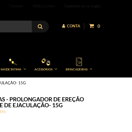
Contato
Minha Conta
Cadastre-se
ou
Login
0
CONTA
SAÚDE ÍNTIMA
ACESSÓRIOS
BRINCADEIRAS
CULAÇÃO- 15G
AS - PROLONGADOR DE EREÇÃO
E DE EJACULAÇÃO- 15G
ERS