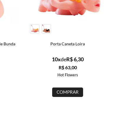
Cosmético beijo grego gel b
estimul...
Porta Caneta Loira
Produto Esgota
10x
de
R$ 6,30
AVISE-ME
R$ 63,00
Hot Flowers
COMPRAR