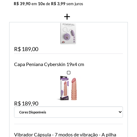
R$ 39,90
em
10x
de
R$ 3,99
sem juros
Vibrador Bullet cápsula com Controle - 7 modos de
vibração - A pilha
R$ 189,00
Capa Peniana Cyberskin 19x4 cm
R$ 189,90
Vibrador Cápsula - 7 modos de vibração - A pilha