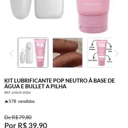
SAÚDE ÍNTIMA
ACESSÓRIOS
BRINCADEIRAS
INFORMAÇÕES
KIT LUBRIFICANTE POP NEUTRO À BASE DE
ÁGUA E BULLET A PILHA
REF.
LMLM-2026
🔥
578
vendidos
De
R$ 79,80
Por
R$ 39,90